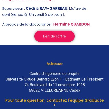
Superviseur :
Cédric RAY-GARREAU
, Maître de
conférence à l’Université de Lyon 1.
A propos de la doctorante :
Hermine QUARDON
Lien de l'offre
Adresse
Centre d’ingénierie de projets
Université Claude Bernard Lyon 1 - Bâtiment Le Président
74 Boulevard du 11 novembre 1918
69622 VILLEURBANNE Cedex
Pour toute question, contactez l'équipe Graduate
+