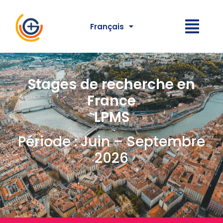
Français
Stages de recherche en
France
LPMS
Période : Juin – Septembre
2026